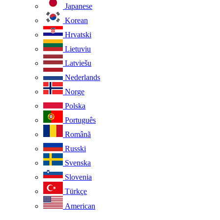
Japanese
Korean
Hrvatski
Lietuviu
Latviešu
Nederlands
Norge
Polska
Português
Românã
Russki
Svenska
Slovenia
Türkçe
American