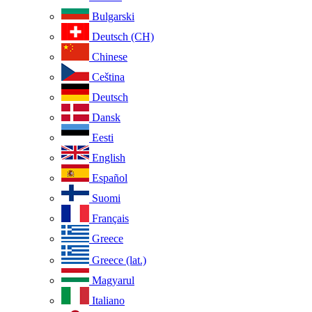
Bulgarski
Deutsch (CH)
Chinese
Ceština
Deutsch
Dansk
Eesti
English
Español
Suomi
Français
Greece
Greece (lat.)
Magyarul
Italiano