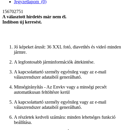
Jegyzetlapom
(0)
156702751
A választott hírdetés már nem él.
Indítson új keresést.
új keresés
Jó képeket árusít: 36 XXL fotó, diavetítés és videó minden
jármre.
A legfontosabb járminformációk áttekintése.
A kapcsolattartó személy egyénileg vagy az e-mail
válaszrendszer adataiból generálható.
Minségirányítás - Az Envkv vagy a minségi pecsét
automatikusan feltöltésre kerül
A kapcsolattartó személy egyénileg vagy az e-mail
válaszrendszer adataiból generálható.
A részletek kedveli számára: minden lehetséges funkció
beállítása.