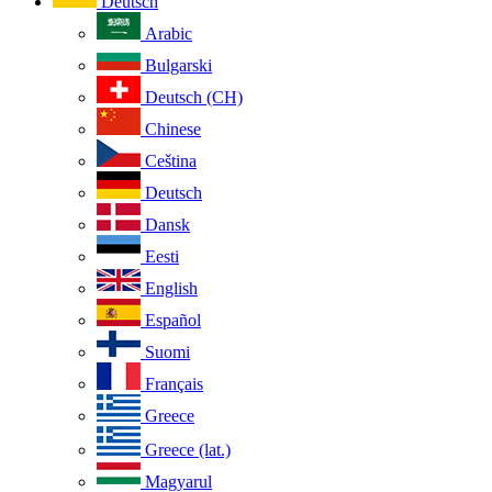
Deutsch
Arabic
Bulgarski
Deutsch (CH)
Chinese
Ceština
Deutsch
Dansk
Eesti
English
Español
Suomi
Français
Greece
Greece (lat.)
Magyarul