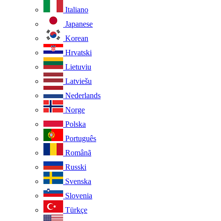
Italiano
Japanese
Korean
Hrvatski
Lietuviu
Latviešu
Nederlands
Norge
Polska
Português
Românã
Russki
Svenska
Slovenia
Türkçe