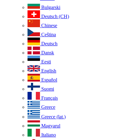
Bulgarski
Deutsch (CH)
Chinese
Ceština
Deutsch
Dansk
Eesti
English
Español
Suomi
Français
Greece
Greece (lat.)
Magyarul
Italiano