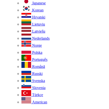
Japanese
Korean
Hrvatski
Lietuviu
Latviešu
Nederlands
Norge
Polska
Português
Românã
Russki
Svenska
Slovenia
Türkçe
American