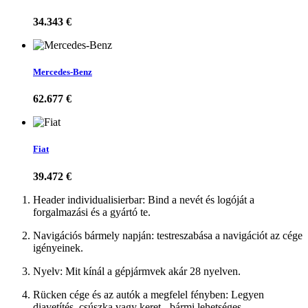
34.343 €
Mercedes-Benz
62.677 €
Fiat
39.472 €
Header individualisierbar: Bind a nevét és logóját a
forgalmazási és a gyártó te.
Navigációs bármely napján: testreszabása a navigációt az cége
igényeinek.
Nyelv: Mit kínál a gépjármvek akár 28 nyelven.
Rücken cége és az autók a megfelel fényben: Legyen
diavetítés, csúszka vagy keret - bármi lehetséges