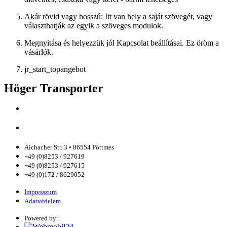
Akár rövid vagy hosszú: Itt van hely a saját szövegét, vagy
választhatják az egyik a szöveges modulok.
Megnyitása és helyezzük jól Kapcsolat beállításai. Ez öröm a
vásárlók.
jr_start_topangebot
Höger Transporter
Aichacher Str. 3 • 86554 Pöttmes
+49 (0)8253 / 927619
+49 (0)8253 / 927615
+49 (0)172 / 8629052
Impresszum
Adatvédelem
Powered by: