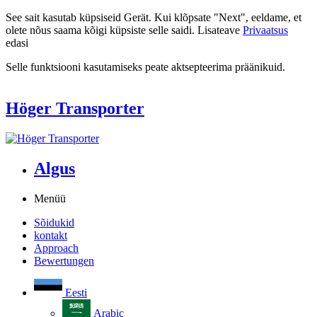
See sait kasutab küpsiseid Gerät. Kui klõpsate "Next", eeldame, et
olete nõus saama kõigi küpsiste selle saidi. Lisateave
Privaatsus
edasi
Selle funktsiooni kasutamiseks peate aktsepteerima präänikuid.
Höger Transporter
Algus
Menüü
Sõidukid
kontakt
Approach
Bewertungen
Eesti
Arabic