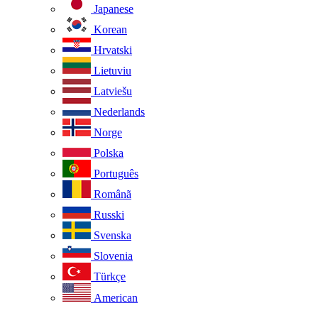
Japanese
Korean
Hrvatski
Lietuviu
Latviešu
Nederlands
Norge
Polska
Português
Românã
Russki
Svenska
Slovenia
Türkçe
American