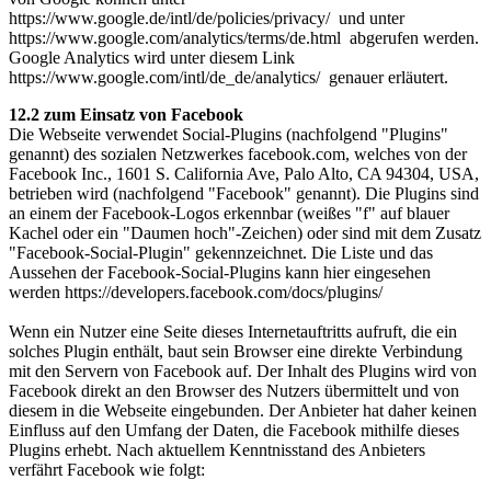
https://www.google.de/intl/de/policies/privacy/ und unter
https://www.google.com/analytics/terms/de.html abgerufen werden.
Google Analytics wird unter diesem Link
https://www.google.com/intl/de_de/analytics/ genauer erläutert.
12.2 zum Einsatz von Facebook
Die Webseite verwendet Social-Plugins (nachfolgend "Plugins"
genannt) des sozialen Netzwerkes facebook.com, welches von der
Facebook Inc., 1601 S. California Ave, Palo Alto, CA 94304, USA,
betrieben wird (nachfolgend "Facebook" genannt). Die Plugins sind
an einem der Facebook-Logos erkennbar (weißes "f" auf blauer
Kachel oder ein "Daumen hoch"-Zeichen) oder sind mit dem Zusatz
"Facebook-Social-Plugin" gekennzeichnet. Die Liste und das
Aussehen der Facebook-Social-Plugins kann hier eingesehen
werden https://developers.facebook.com/docs/plugins/
Wenn ein Nutzer eine Seite dieses Internetauftritts aufruft, die ein
solches Plugin enthält, baut sein Browser eine direkte Verbindung
mit den Servern von Facebook auf. Der Inhalt des Plugins wird von
Facebook direkt an den Browser des Nutzers übermittelt und von
diesem in die Webseite eingebunden. Der Anbieter hat daher keinen
Einfluss auf den Umfang der Daten, die Facebook mithilfe dieses
Plugins erhebt. Nach aktuellem Kenntnisstand des Anbieters
verfährt Facebook wie folgt: