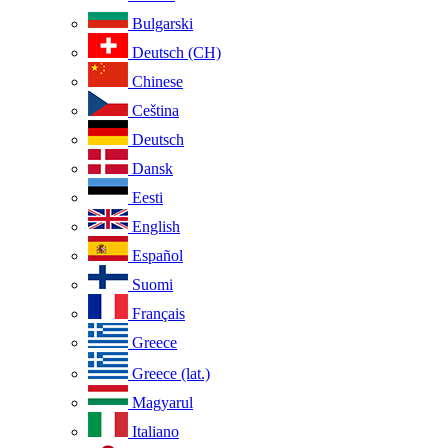
Bulgarski
Deutsch (CH)
Chinese
Ceština
Deutsch
Dansk
Eesti
English
Español
Suomi
Français
Greece
Greece (lat.)
Magyarul
Italiano