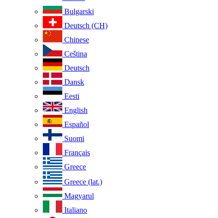
Bulgarski
Deutsch (CH)
Chinese
Ceština
Deutsch
Dansk
Eesti
English
Español
Suomi
Français
Greece
Greece (lat.)
Magyarul
Italiano