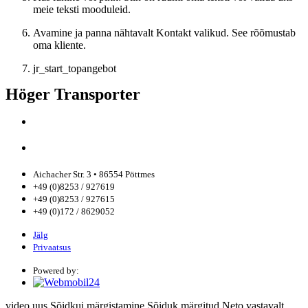
meie teksti mooduleid.
Avamine ja panna nähtavalt Kontakt valikud. See rõõmustab
oma kliente.
jr_start_topangebot
Höger Transporter
Aichacher Str. 3 • 86554 Pöttmes
+49 (0)8253 / 927619
+49 (0)8253 / 927615
+49 (0)172 / 8629052
Jälg
Privaatsus
Powered by:
video
uus
Sõidkui märgistamine
Sõiduk märgitud
Neto
vastavalt