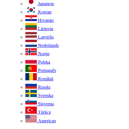
Japanese
Korean
Hrvatski
Lietuviu
Latviešu
Nederlands
Norge
Polska
Português
Românã
Russki
Svenska
Slovenia
Türkçe
American