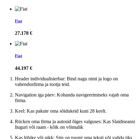
Fiat
27.178 €
Fiat
44.197 €
Header individualisierbar: Bind nagu nimi ja logo on
vahendusfirma ja tootja teid.
Navigation iga päev: Kohanda navigeerimiseks vajab oma
firma.
Keel: Kas pakute oma sõidukeid kuni 28 keelt.
Rücken oma firma ja autosid õiges valguses: Kas Slaidiseansi
liuguri või raam - kõik on võimalik
Kas lühike või pikk: Siin on ruumi oma teksti või valida üks