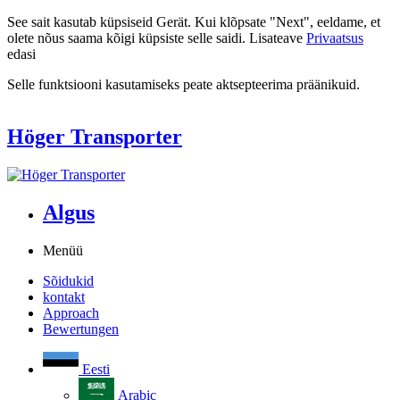
See sait kasutab küpsiseid Gerät. Kui klõpsate "Next", eeldame, et
olete nõus saama kõigi küpsiste selle saidi. Lisateave
Privaatsus
edasi
Selle funktsiooni kasutamiseks peate aktsepteerima präänikuid.
Höger Transporter
Algus
Menüü
Sõidukid
kontakt
Approach
Bewertungen
Eesti
Arabic