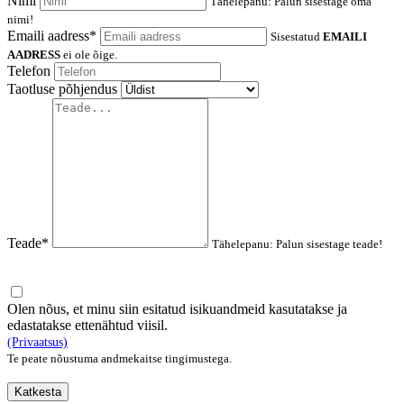
Nimi
Tähelepanu: Palun sisestage oma
nimi!
Emaili aadress*
Sisestatud
EMAILI
AADRESS
ei ole õige.
Telefon
Taotluse põhjendus
Teade*
Tähelepanu: Palun sisestage teade!
Olen nõus, et minu siin esitatud isikuandmeid kasutatakse ja
edastatakse ettenähtud viisil.
(Privaatsus)
Te peate nõustuma andmekaitse tingimustega.
Katkesta