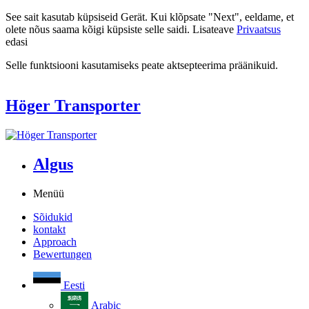
See sait kasutab küpsiseid Gerät. Kui klõpsate "Next", eeldame, et
olete nõus saama kõigi küpsiste selle saidi. Lisateave
Privaatsus
edasi
Selle funktsiooni kasutamiseks peate aktsepteerima präänikuid.
Höger Transporter
Algus
Menüü
Sõidukid
kontakt
Approach
Bewertungen
Eesti
Arabic