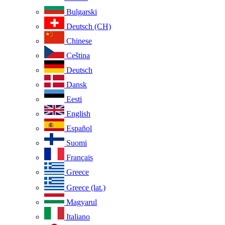
Bulgarski
Deutsch (CH)
Chinese
Ceština
Deutsch
Dansk
Eesti
English
Español
Suomi
Français
Greece
Greece (lat.)
Magyarul
Italiano