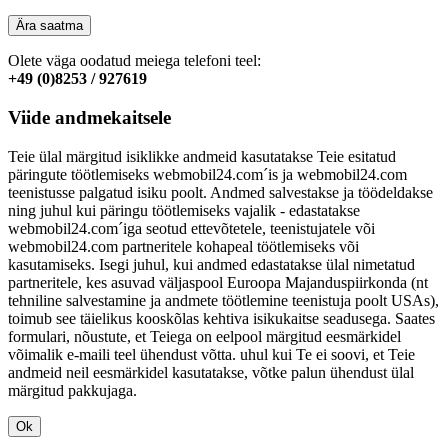
Ära saatma
Olete väga oodatud meiega telefoni teel:
+49 (0)8253 / 927619
Viide andmekaitsele
Teie ülal märgitud isiklikke andmeid kasutatakse Teie esitatud
päringute töötlemiseks webmobil24.com´is ja webmobil24.com
teenistusse palgatud isiku poolt. Andmed salvestakse ja töödeldakse
ning juhul kui päringu töötlemiseks vajalik - edastatakse
webmobil24.com´iga seotud ettevõtetele, teenistujatele või
webmobil24.com partneritele kohapeal töötlemiseks või
kasutamiseks. Isegi juhul, kui andmed edastatakse ülal nimetatud
partneritele, kes asuvad väljaspool Euroopa Majanduspiirkonda (nt
tehniline salvestamine ja andmete töötlemine teenistuja poolt USAs),
toimub see täielikus kooskõlas kehtiva isikukaitse seadusega. Saates
formulari, nõustute, et Teiega on eelpool märgitud eesmärkidel
võimalik e-maili teel ühendust võtta. uhul kui Te ei soovi, et Teie
andmeid neil eesmärkidel kasutatakse, võtke palun ühendust ülal
märgitud pakkujaga.
Ok