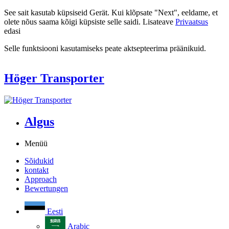
See sait kasutab küpsiseid Gerät. Kui klõpsate "Next", eeldame, et
olete nõus saama kõigi küpsiste selle saidi. Lisateave
Privaatsus
edasi
Selle funktsiooni kasutamiseks peate aktsepteerima präänikuid.
Höger Transporter
Algus
Menüü
Sõidukid
kontakt
Approach
Bewertungen
Eesti
Arabic