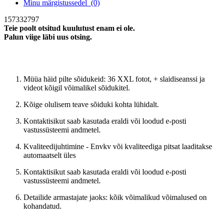
Minu märgistussedel
(0)
157332797
Teie poolt otsitud kuulutust enam ei ole.
Palun viige läbi uus otsing.
Uus otsing
Müüa häid pilte sõidukeid: 36 XXL fotot, + slaidiseanssi ja
videot kõigil võimalikel sõidukitel.
Kõige olulisem teave sõiduki kohta lühidalt.
Kontaktisikut saab kasutada eraldi või loodud e-posti
vastussüsteemi andmetel.
Kvaliteedijuhtimine - Envkv või kvaliteediga pitsat laaditakse
automaatselt üles
Kontaktisikut saab kasutada eraldi või loodud e-posti
vastussüsteemi andmetel.
Detailide armastajate jaoks: kõik võimalikud võimalused on
kohandatud.