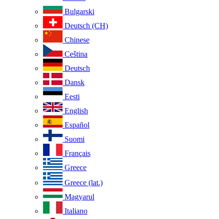
Bulgarski
Deutsch (CH)
Chinese
Ceština
Deutsch
Dansk
Eesti
English
Español
Suomi
Français
Greece
Greece (lat.)
Magyarul
Italiano