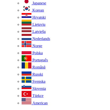
Japanese
Korean
Hrvatski
Lietuviu
Latviešu
Nederlands
Norge
Polska
Português
Românã
Russki
Svenska
Slovenia
Türkçe
American