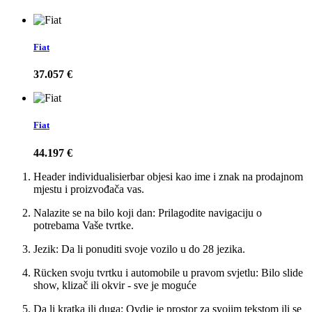
Fiat
37.057 €
Fiat
44.197 €
Header individualisierbar objesi kao ime i znak na prodajnom
mjestu i proizvođača vas.
Nalazite se na bilo koji dan: Prilagodite navigaciju o
potrebama Vaše tvrtke.
Jezik: Da li ponuditi svoje vozilo u do 28 jezika.
Rücken svoju tvrtku i automobile u pravom svjetlu: Bilo slide
show, klizač ili okvir - sve je moguće
Da li kratka ili duga: Ovdje je prostor za svojim tekstom ili se