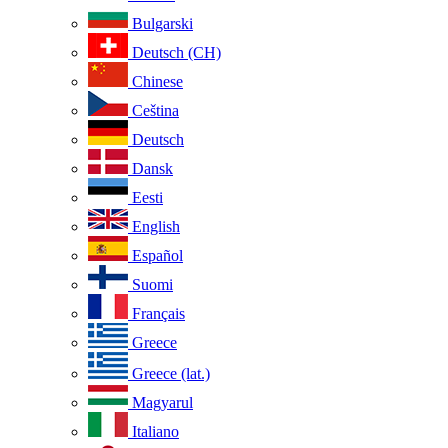
Bulgarski
Deutsch (CH)
Chinese
Ceština
Deutsch
Dansk
Eesti
English
Español
Suomi
Français
Greece
Greece (lat.)
Magyarul
Italiano