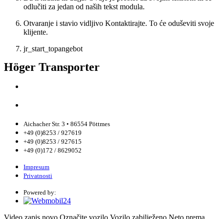
odlučiti za jedan od naših tekst modula.
Otvaranje i stavio vidljivo Kontaktirajte. To će oduševiti svoje
klijente.
jr_start_topangebot
Höger Transporter
Aichacher Str. 3 • 86554 Pöttmes
+49 (0)8253 / 927619
+49 (0)8253 / 927615
+49 (0)172 / 8629052
Impresum
Privatnosti
Powered by:
Video zapis
novo
Označite vozilo
Vozilo zabilježeno
Neto
prema