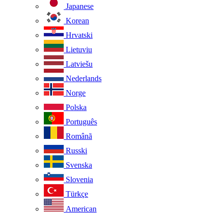
Japanese
Korean
Hrvatski
Lietuviu
Latviešu
Nederlands
Norge
Polska
Português
Românã
Russki
Svenska
Slovenia
Türkçe
American