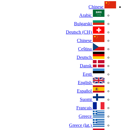
Chinese
Arabic
Bulgarski
Deutsch (CH)
Chinese
Ceština
Deutsch
Dansk
Eesti
English
Español
Suomi
Français
Greece
Greece (lat.)