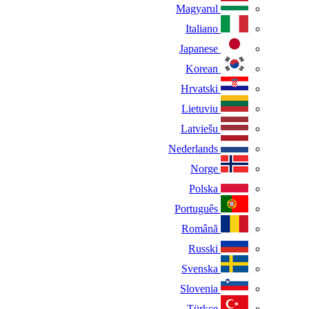
Magyarul
Italiano
Japanese
Korean
Hrvatski
Lietuviu
Latviešu
Nederlands
Norge
Polska
Português
Românã
Russki
Svenska
Slovenia
Türkçe