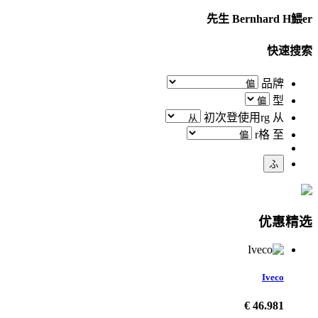
先生 Bernhard H鰃er
快速搜索
品牌
型
初次登使用rg 从
r格 至
ふ
优惠精选
Iveco
46.981 €