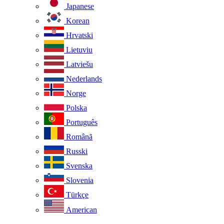
Japanese
Korean
Hrvatski
Lietuviu
Latviešu
Nederlands
Norge
Polska
Português
Românã
Russki
Svenska
Slovenia
Türkçe
American