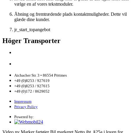
vælge en af vores tekstmoduler.
Åbning og fremtrædende plads kontaktmuligheder. Dette vil
glæde dine kunder.
jr_start_topangebot
Höger Transporter
Aichacher Str. 3 • 86554 Pöttmes
+49 (0)8253 / 927619
+49 (0)8253 / 927615
+49 (0)172 / 8629052
Impressum
Privacy Policy
Powered by:
Video
ny
Marker fartøjer
Bil markeret
Netto
iht. §25a i loven for