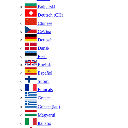
Bulgarski
Deutsch (CH)
Chinese
Ceština
Deutsch
Dansk
Eesti
English
Español
Suomi
Français
Greece
Greece (lat.)
Magyarul
Italiano