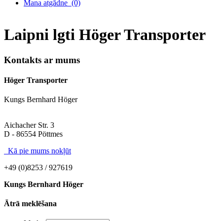
Mana atgādne
(0)
Laipni lgti Höger Transporter
Kontakts ar mums
Höger Transporter
Kungs Bernhard Höger
Aichacher Str. 3
D - 86554 Pöttmes
Kā pie mums nokļūt
+49 (0)8253 / 927619
Kungs Bernhard Höger
Ātrā meklēšana