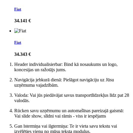
Fiat
34.141 €
Fiat
34.343 €
Header individualisierbar: Bind kā nosaukums un logo,
koncesijas un ražotājs jums.
Navigācija jebkurā dienā: Pielāgot navigāciju uz Jūsu
uzņēmuma vajadzībām.
Valoda: Vai jūs piedāvājat savus transportlīdzekļus līdz pat 28
valodās.
Rücken savu uzņēmumu un automašīnas pareizajā gaismā:
Vai slide show, slīdni vai rāmis - viss ir iespējams
Gan īstermiņa vai ilgtermiņa: Te ir vieta savu tekstu vai
izvēlēties vienu no mūsu teksta moduļus.