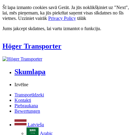
Šī lapa izmanto cookies savā Gerät. Ja jūs noklikšķiniet uz "Next",
lai, mēs pieņemam, ka jūs piekrītat saņemt visas sīkdatnes no šīs
vietnes. Uzziniet vairāk
Privacy Policy
tālāk
Jums jakcept skdatnes, lai vartu izmantot o funkciju.
Höger Transporter
Skumlapa
Izvēlne
Transportldzeki
Kontakti
Piebraukana
Bewertungen
Latviešu
Arabic