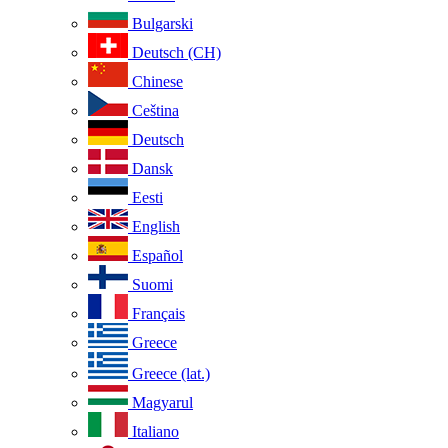
Bulgarski
Deutsch (CH)
Chinese
Ceština
Deutsch
Dansk
Eesti
English
Español
Suomi
Français
Greece
Greece (lat.)
Magyarul
Italiano