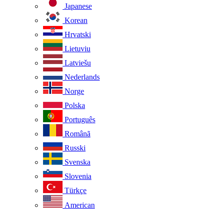
Japanese
Korean
Hrvatski
Lietuviu
Latviešu
Nederlands
Norge
Polska
Português
Românã
Russki
Svenska
Slovenia
Türkçe
American