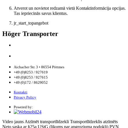
Atverot un novietot redzamā vietā Kontaktinformācija opcijas.
Tas iepriecinās savus klientus.
jr_start_topangebot
Höger Transporter
Aichacher Str. 3 • 86554 Pöttmes
+49 (0)8253 / 927619
+49 (0)8253 / 927615
+49 (0)172 / 8629052
Kontakti
Privacy Policy
Powered by:
Video
jauns
Atzīmēt transportlīdzekli
Transportlīdzeklis atzīmēts
Neto
saska ar §25a UStG (likums par apgrozjuma nodokli) PVN