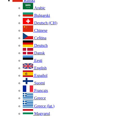
Russki
Arabic
Bulgarski
Deutsch (CH)
Chinese
Ceština
Deutsch
Dansk
Eesti
English
Español
Suomi
Français
Greece
Greece (lat.)
Magyarul