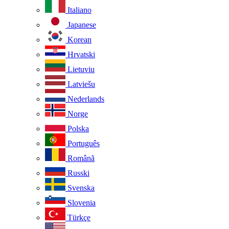
Italiano
Japanese
Korean
Hrvatski
Lietuviu
Latviešu
Nederlands
Norge
Polska
Português
Românã
Russki
Svenska
Slovenia
Türkçe