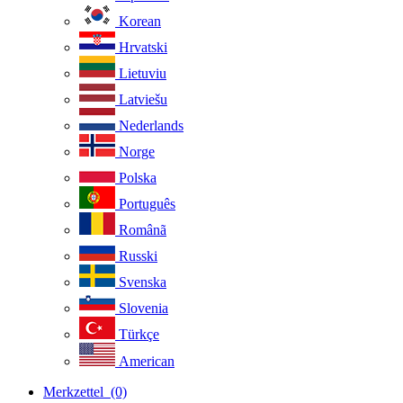
Korean
Hrvatski
Lietuviu
Latviešu
Nederlands
Norge
Polska
Português
Românã
Russki
Svenska
Slovenia
Türkçe
American
Merkzettel
(0)