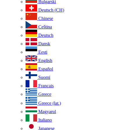
Bulgarski
Deutsch (CH)
Chinese
Ceština
Deutsch
Dansk
Eesti
English
Español
Suomi
Français
Greece
Greece (lat.)
Magyarul
Italiano
Japanese