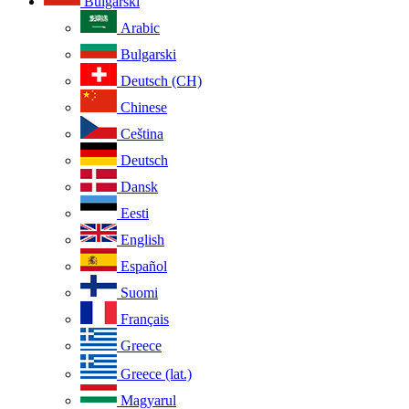
Bulgarski
Arabic
Bulgarski
Deutsch (CH)
Chinese
Ceština
Deutsch
Dansk
Eesti
English
Español
Suomi
Français
Greece
Greece (lat.)
Magyarul