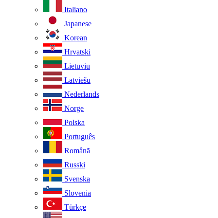
Italiano
Japanese
Korean
Hrvatski
Lietuviu
Latviešu
Nederlands
Norge
Polska
Português
Românã
Russki
Svenska
Slovenia
Türkçe