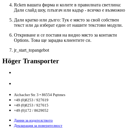
Rcken вашата фирма и колите в правилната светлина:
Дали слайд шоу, плъзгач или кадър - всичко е възможно
Дали кратко или дълго: Тук е място за свой собствен
текст или да изберат един от нашите текстови модули.
Откриване и се поставя на видно място за контакти
Options. Това ще зарадва клиентите си.
jr_start_topangebot
Höger Transporter
Aichacher Str. 3 • 86554 Pцttmes
+49 (0)8253 / 927619
+49 (0)8253 / 927615
+49 (0)172 / 8629052
Данни за издателството
Декларация за поверителност