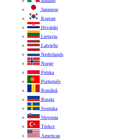
Italiano
Japanese
Korean
Hrvatski
Lietuviu
Latviešu
Nederlands
Norge
Polska
Português
Românã
Russki
Svenska
Slovenia
Türkçe
American