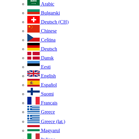
Arabic
Bulgarski
Deutsch (CH)
Chinese
Ceština
Deutsch
Dansk
Eesti
English
Español
Suomi
Français
Greece
Greece (lat.)
Magyarul