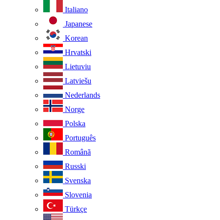
Italiano
Japanese
Korean
Hrvatski
Lietuviu
Latviešu
Nederlands
Norge
Polska
Português
Românã
Russki
Svenska
Slovenia
Türkçe