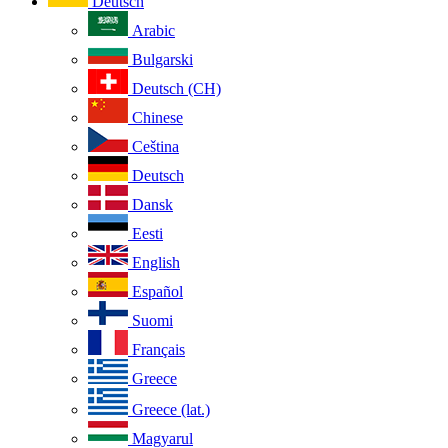
Deutsch
Arabic
Bulgarski
Deutsch (CH)
Chinese
Ceština
Deutsch
Dansk
Eesti
English
Español
Suomi
Français
Greece
Greece (lat.)
Magyarul